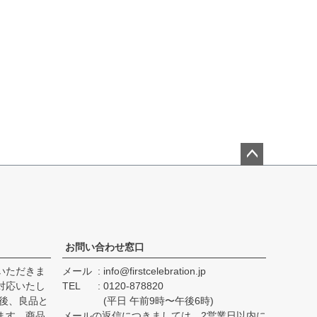
ペー
ジト
ップ
へ
お問い合わせ窓口
いただきま
メール
info@firstcelebration.jp
対応いたし
TEL
0120-878820
品後、良品と
(平日 午前9時〜午後6時)
ます。商品
メールの返信につきましては、2営業日以内に