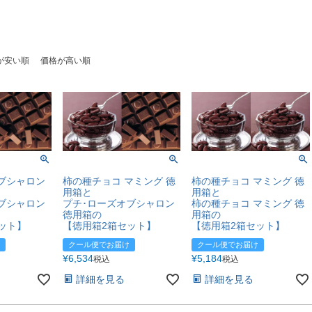
が安い順
価格が高い順
ブシャロン
柿の種チョコ マミング 徳
柿の種チョコ マミング 徳
用箱と
用箱と
ブシャロン
プチ･ローズオブシャロン
柿の種チョコ マミング 徳
徳用箱の
用箱の
ット】
【徳用箱2箱セット】
【徳用箱2箱セット】
クール便でお届け
クール便でお届け
¥
6,534
¥
5,184
税込
税込
詳細を見る
詳細を見る