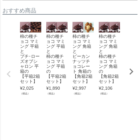
おすすめ商品
柿の種チ
柿の種チ
柿の種チ
柿の種チ
イチゴ
ョコ マミ
ョコ マミ
ョコ マミ
ョコ マミ
チョコ
ング 平箱
ング 平箱
ング 角箱
ング 角箱
ート 角
と
と
と
と
と
プチ･ロー
柿の種チ
ピーカン
柿の種チ
柿の種
ズオブシ
ョコ マミ
ナッツチ
ョコ マミ
ョコ マ
ャロン 平
ング 平箱
ョコレー
ング 角箱
ング 角
箱の
の
ト 角箱の
の
の
【平箱2箱
【平箱2箱
【角箱2箱
【角箱2箱
【角箱
セット】
セット】
セット】
セット】
セット
¥
2,025
¥
1,890
¥
2,997
¥
2,106
¥
2,565
（税込）
（税込）
（税込）
（税込）
（税込）