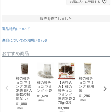
お気に入りに登録する
販売を終了しました
返品特約について
商品についてのお問い合わせ
おすすめ商品
柿の種チ
柿の種チ
柿の種
ョコ マミ
ョコ マミ
ョコ マ
柿の種チ
【送料込
ング 無選
ング 徳用
ング 化
ョコ マミ
み】柿の
別袋 (購入
袋
箱 20g
ング 小袋
種チョコ
個数の制
袋
マミング
¥
1,296
¥
1,620
限なし)
無選別袋 2
¥
1,890
（税込）
（税込）
70g×3袋
¥
1,080
（税込）
¥
3,980
（税込）