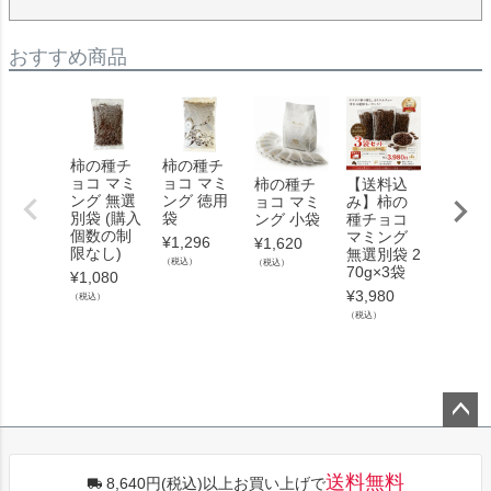
おすすめ商品
柿の種チ
柿の種チ
【送料
ョコ マミ
ョコ マミ
み】柿
柿の種チ
【送料込
ング 無選
ング 徳用
種チョ
ョコ マミ
み】柿の
別袋 (購入
袋
マミン
ング 小袋
種チョコ
個数の制
徳用袋 
マミング
¥
1,296
¥
1,620
限なし)
0g×5袋
無選別袋 2
（税込）
（税込）
70g×3袋
¥
1,080
¥
6,480
¥
3,980
（税込）
（税込）
（税込）
ペー
ジト
送料無料
8,640円(税込)以上お買い上げで
ップ